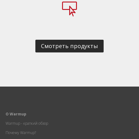

Смотреть продукты
О Warmup
Warmup - краткий обзор
Почему Warmup?