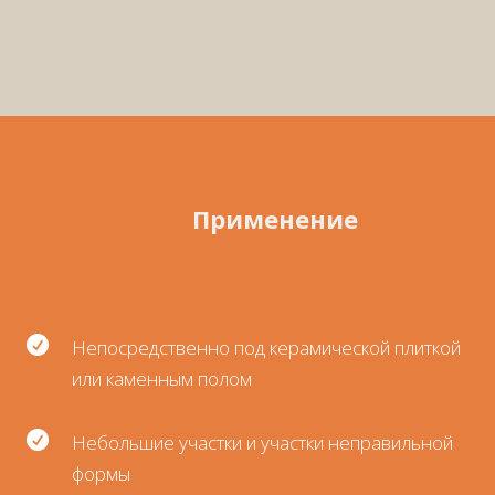
Применение

Непосредственно под керамической плиткой
или каменным полом

Небольшие участки и участки неправильной
формы