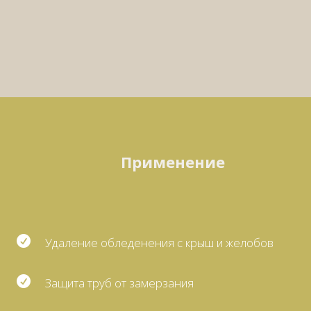
Применение

Удаление обледенения с крыш и желобов

Защита труб от замерзания