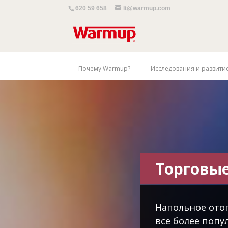
620 59 658
lt@warmup.com
Почему Warmup?
Исследования и развити
Торговы
Напольное ото
все более попу