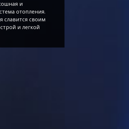
кошная и
стема отопления.
я славится своим
строй и легкой