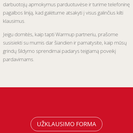
darbuotojų apmokymus parduotuvėse ir turime telefoninę
pagalbos liniją, kad galėtume atsakyti į visus galinčius kilti
klausimus.
Jeigu domitės, kaip tapti Warmup partneriu, prašome
susisiekti su mumis dar šiandien ir pamatysite, kaip mūsų
grindų šildymo sprendimai padarys teigiamą poveikį
pardavimams.
UŽKLAUSIMO FORMA