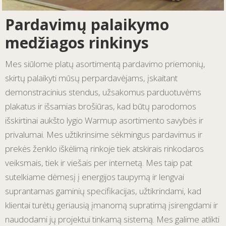
Pardavimų palaikymo
medžiagos rinkinys
Mes siūlome platų asortimentą pardavimo priemonių,
skirtų palaikyti mūsų perpardavėjams, įskaitant
demonstracinius stendus, užsakomus parduotuvėms
plakatus ir išsamias brošiūras, kad būtų parodomos
išskirtinai aukšto lygio Warmup asortimento savybės ir
privalumai. Mes užtikrinsime sėkmingus pardavimus ir
prekės ženklo iškėlimą rinkoje tiek atskirais rinkodaros
veiksmais, tiek ir viešais per internetą. Mes taip pat
sutelkiame dėmesį į energijos taupymą ir lengvai
suprantamas gaminių specifikacijas, užtikrindami, kad
klientai turėtų geriausią įmanomą supratimą įsirengdami ir
naudodami jų projektui tinkamą sistemą. Mes galime atlikti