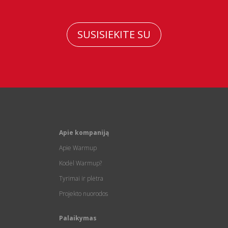
SUSISIEKITE SU
Apie kompaniją
Apie Warmup
Kodėl Warmup?
Tyrimai ir plėtra
Projekto nuorodos
Palaikymas