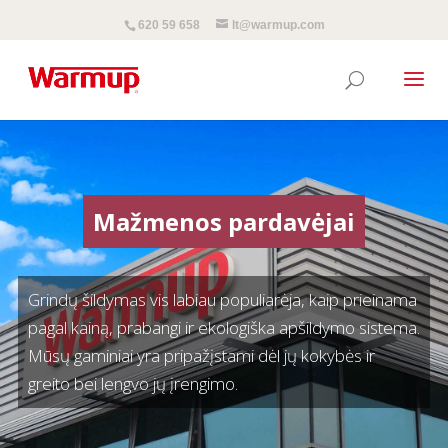
620 59 658
lt@warmup.com
Mažmenos pardavėjai
Grindų šildymas vis labiau populiarėja, kaip prieinama
pagal kainą, prabangi ir ekologiška apšildymo sistema.
Mūsų gaminiai yra pripažįstami dėl jų kokybės ir
greito bei lengvo jų įrengimo.