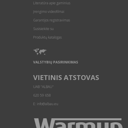
Literatūra apie gaminius
Įrengimo videofilmai
Garantijos registravimas
Susisiekite su
Produktų katalogas
VALSTYBIŲ PASIRINKIMAS
VIETINIS ATSTOVAS
UAB "ALBAU"
620 59 658
E: info@albau.eu