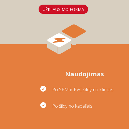
UŽKLAUSIMO FORMA
Naudojimas

Po SPM ir PVC šildymo kilimais

Po šildymo kabeliais