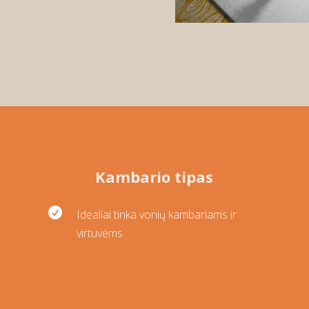
Kambario tipas

Idealiai tinka vonių kambariams ir
virtuvėms