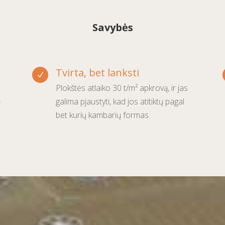
Savybės
Tvirta, bet lanksti
N
Plokštės atlaiko 30 t/m² apkrovą, ir jas
ą
galima pjaustyti, kad jos atitiktų pagal
bet kurių kambarių formas.