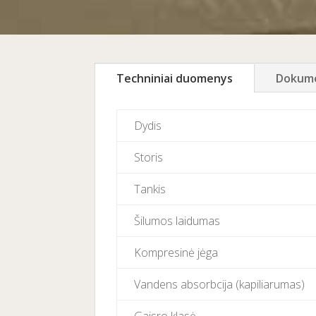
Techniniai duomenys
Dokume
Dydis
Storis
Tankis
Šilumos laidumas
Kompresinė jėga
Vandens absorbcija (kapiliarumas)