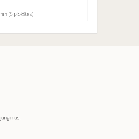
mm (5 plokštės)
ujungimus.