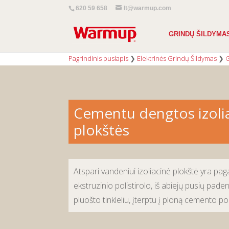
620 59 658
lt@warmup.com
GRINDŲ ŠILDYMA
Pagrindinis puslapis
❯
Elektrinės Grindų Šildymas
❯
G
Cementu dengtos izoli
plokštės
Atspari vandeniui izoliacinė plokštė yra pag
ekstruzinio polistirolo, iš abiejų pusių paden
pluošto tinkleliu, įterptu į ploną cemento po