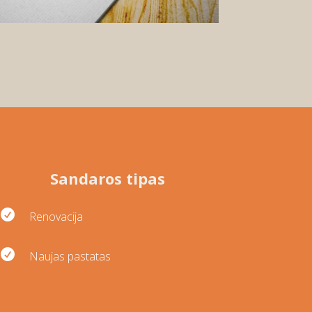
Sandaros tipas

Renovacija

Naujas pastatas