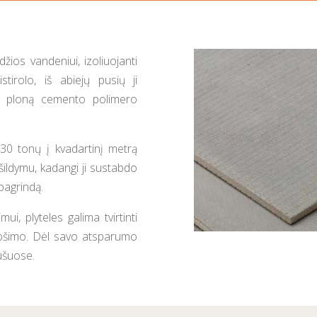
žios vandeniui, izoliuojanti
stirolo, iš abiejų pusių ji
u į ploną cemento polimero
ų 30 tonų į kvadartinį metrą
 šildymu, kadangi ji sustabdo
pagrindą.
ui, plyteles galima tvirtinti
ruošimo. Dėl savo atsparumo
ušuose.