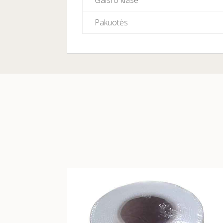
Gaisro klasė
Pakuotės