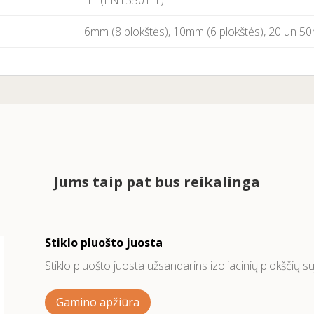
“E” (EN13501-1)
6mm (8 plokštės), 10mm (6 plokštės), 20 un 50
Jums taip pat bus reikalinga
Stiklo pluošto juosta
Stiklo pluošto juosta užsandarins izoliacinių plokščių s
Gamino apžiūra