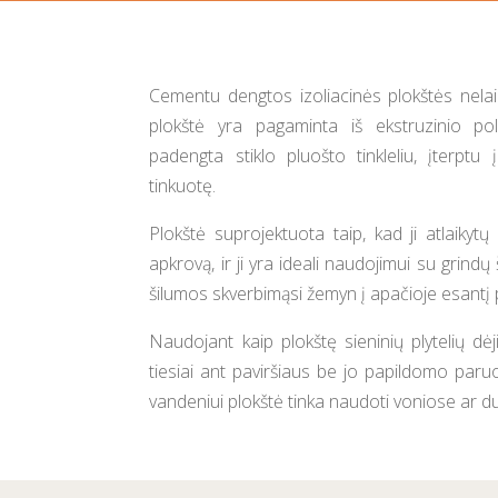
Cementu dengtos izoliacinės plokštės nelaid
plokštė yra pagaminta iš ekstruzinio poli
padengta stiklo pluošto tinkleliu, įterpt
tinkuotę.
Plokštė suprojektuota taip, kad ji atlaikyt
apkrovą, ir ji yra ideali naudojimui su grindų
šilumos skverbimąsi žemyn į apačioje esantį 
Naudojant kaip plokštę sieninių plytelių dėjim
tiesiai ant paviršiaus be jo papildomo pa
vandeniui plokštė tinka naudoti voniose ar d