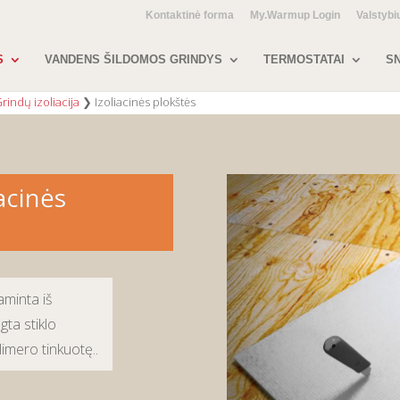
Kontaktinė forma
My.Warmup Login
Valstybi
S
VANDENS ŠILDOMOS GRINDYS
TERMOSTATAI
SN
rindų izoliacija
❯
Izoliacinės plokštės
acinės
aminta iš
gta stiklo
limero tinkuotę.
.