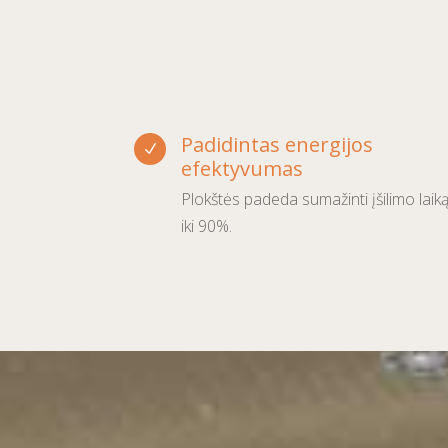
Padidintas energijos
N
efektyvumas
Plokštės padeda sumažinti įšilimo laik
iki 90%.