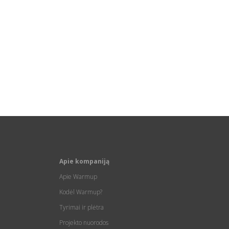
Apie kompaniją
Apie Warmup
Kodėl Warmup?
Tyrimai ir plėtra
Projekto nuorodos