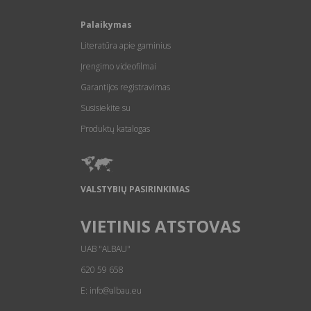
Palaikymas
Literatūra apie gaminius
Įrengimo videofilmai
Garantijos registravimas
Susisiekite su
Produktų katalogas
VALSTYBIŲ PASIRINKIMAS
VIETINIS ATSTOVAS
UAB "ALBAU"
620 59 658
E: info@albau.eu