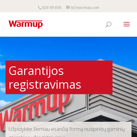
620 59 658
lt@warmup.com
Garantijos
registravimas
Užpldykite žemiau esančią formą nusipirktų gaminių