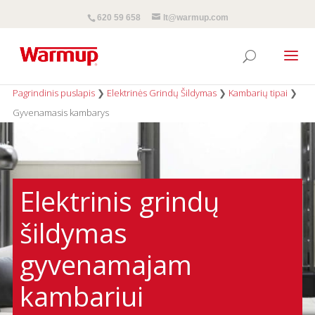
620 59 658
lt@warmup.com
Pagrindinis puslapis
❯
Elektrinės Grindų Šildymas
❯
Kambarių tipai
❯
Gyvenamasis kambarys
Elektrinis grindų
šildymas
gyvenamajam
kambariui