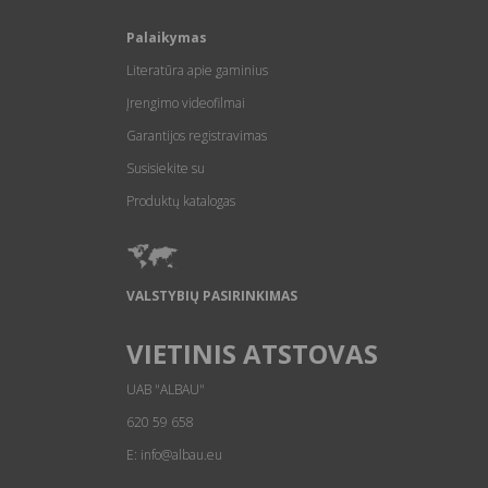
Palaikymas
Literatūra apie gaminius
Įrengimo videofilmai
Garantijos registravimas
Susisiekite su
Produktų katalogas
VALSTYBIŲ PASIRINKIMAS
VIETINIS ATSTOVAS
UAB "ALBAU"
620 59 658
E: info@albau.eu