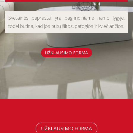
Svetainės paprastai yra pagrindiniame namo lygyje,
todėl būtina, kad jos būtų šiltos, patogios ir kviečiančios.
UŽKLAUSIMO FORMA
UŽKLAUSIMO FORMA