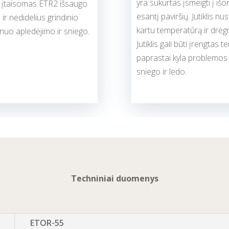
yra sukurtas įsmeigti į išo
i įtaisomas ETR2 išsaugo
esantį paviršių. Jutiklis nu
 ir nedidelius grindinio
kartu temperatūrą ir drėg
 nuo apledėjimo ir sniego.
Jutiklis gali būti įrengtas te
paprastai kyla problemos
sniego ir ledo.
Techniniai duomenys
ETOR-55