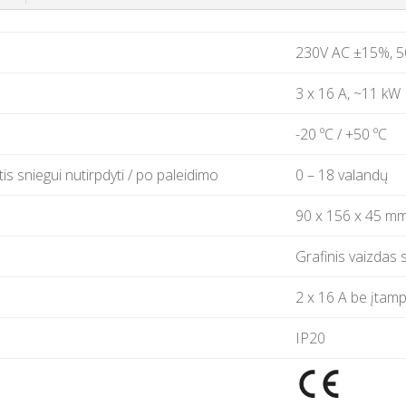
230V AC ±15%, 
3 x 16 A, ~11 kW
-20 ºC / +50 ºC
tis sniegui nutirpdyti / po paleidimo
0 – 18
valandų
90 x 156 x 45 m
Grafinis vaizdas 
2 x 16 A be įtamp
IP20