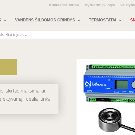
Kontaktinė forma
My.Warmup Login
Valstybi
S
VANDENS ŠILDOMOS GRINDYS
TERMOSTATAI
SN
ldikliai ir jutikliai
as, skirtas maksimaliai
fektyvumą. Idealiai tinka