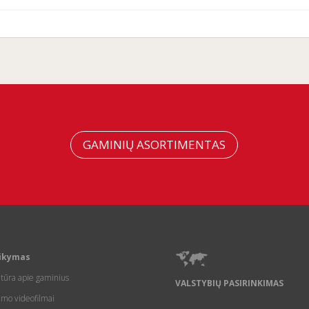
GAMINIŲ ASORTIMENTAS
ikymas
atūra apie gaminius
VALSTYBIŲ PASIRINKIMAS
imo videofilmai