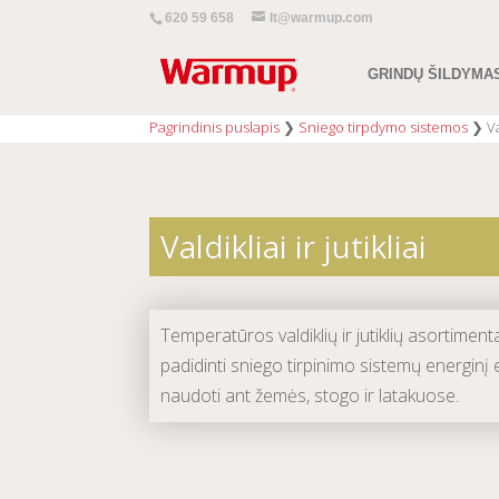
620 59 658
lt@warmup.com
GRINDŲ ŠILDYMA
Pagrindinis puslapis
❯
Sniego tirpdymo sistemos
❯
Va
Valdikliai ir jutikliai
Temperatūros valdiklių ir jutiklių asortiment
padidinti sniego tirpinimo sistemų energinį e
naudoti ant žemės, stogo ir latakuose.