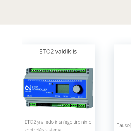
ETO2 valdiklis
ETO2 yra ledo ir sniego tirpinimo
Tausoja
kontrolės sistema.