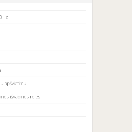
50Hz
m
su apšvietimu
ines išvadines reles