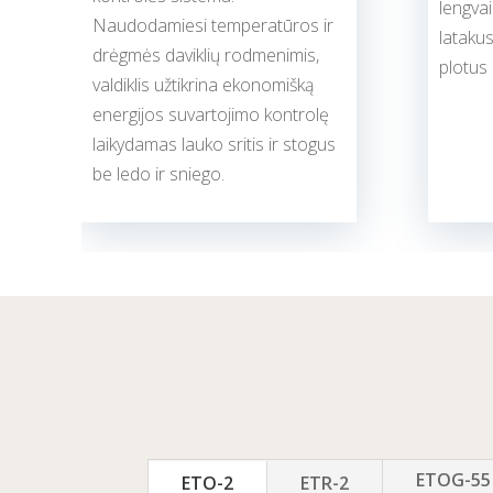
lengva
Naudodamiesi temperatūros ir
latakus
drėgmės daviklių rodmenimis,
plotus
valdiklis užtikrina ekonomišką
energijos suvartojimo kontrolę
laikydamas lauko sritis ir stogus
be ledo ir sniego.
ETOG-55
ETO-2
ETR-2