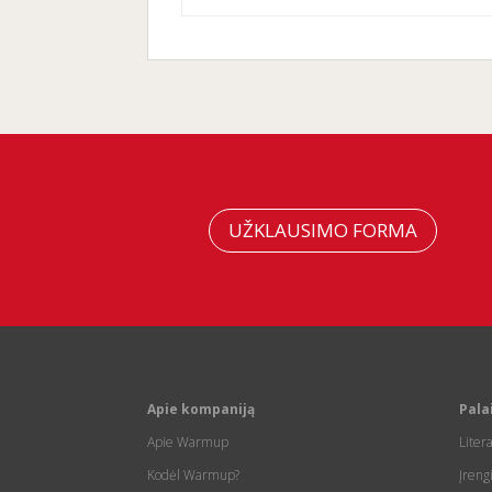
UŽKLAUSIMO FORMA
Apie kompaniją
Pala
Apie Warmup
Liter
Kodėl Warmup?
Įreng