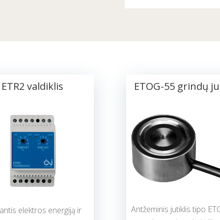
ETR2 valdiklis
ETOG-55 grindų jut
Antžeminis jutiklis tipo E
ntis elektros energiją ir