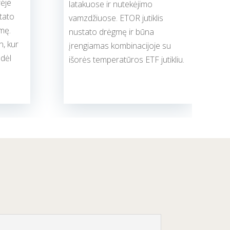
rėje
latakuose ir nutekėjimo
stato
vamzdžiuose. ETOR jutiklis
mę.
nustato drėgmę ir būna
n, kur
įrengiamas kombinacijoje su
 dėl
išorės temperatūros ETF jutikliu.