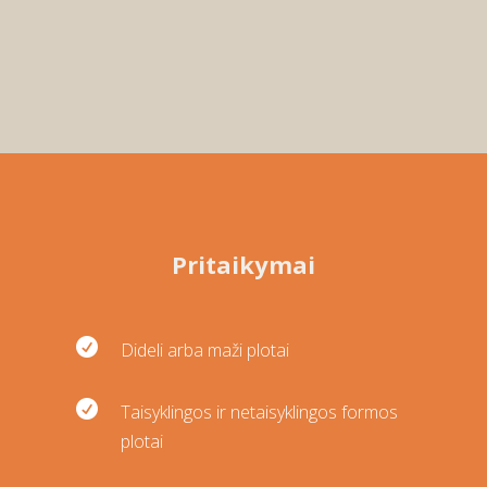
Pritaikymai

Dideli arba maži plotai

Taisyklingos ir netaisyklingos formos
plotai