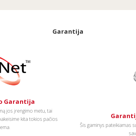
Garantija
o Garantija
emą jos įrengimo metu, tai
Garanti
pakeisime kita tokios pačios
Šis gaminys pateikiamas su 
tema.
sav