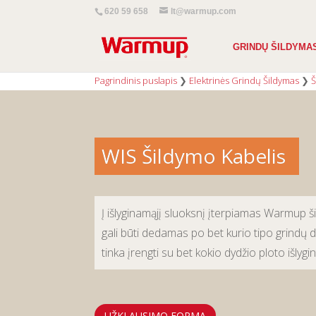
620 59 658
lt@warmup.com
GRINDŲ ŠILDYMA
Pagrindinis puslapis
❯
Elektrinės Grindų Šildymas
❯
Š
WIS Šildymo Kabelis
Į išlyginamąjį sluoksnį įterpiamas Warmup š
gali būti dedamas po bet kurio tipo grindų dan
tinka įrengti su bet kokio dydžio ploto išlyg
UŽKLAUSIMO FORMA