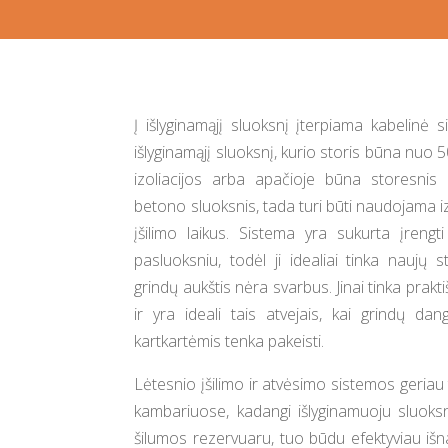
Į išlyginamąjį sluoksnį įterpiama kabelinė 
išlyginamąjį sluoksnį, kurio storis būna nuo 
izoliacijos arba apačioje būna storesni
betono sluoksnis, tada turi būti naudojama izo
įšilimo laikus. Sistema yra sukurta įrengt
pasluoksniu, todėl ji idealiai tinka naujų 
grindų aukštis nėra svarbus. Jinai tinka prakti
ir yra ideali tais atvejais, kai grindų dang
kartkartėmis tenka pakeisti.
Lėtesnio įšilimo ir atvėsimo sistemos geria
kambariuose, kadangi išlyginamuoju sluoks
šilumos rezervuaru, tuo būdu efektyviau i