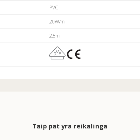
PVC
20W/m
2,5m
Taip pat yra reikalinga