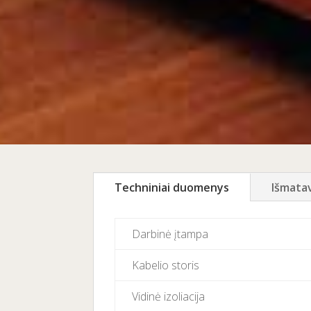
Techniniai duomenys
Išmata
Darbinė įtampa
Kabelio storis
Vidinė
izoliacija