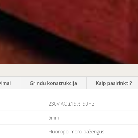
vimai
Grindų konstrukcija
Kaip pasirinkti?
230V AC ±15%, 50Hz
6mm
Fluoropolimero pažengus