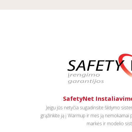
SafetyNet Instaliavim
Jeigu jūs netyčia sugadinsite šildymo sist
grąžinkite ją į Warmup ir mes ją nemokamai 
markės ir modelio sis