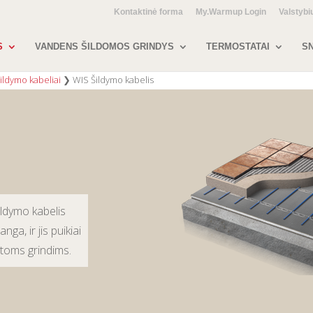
Kontaktinė forma
My.Warmup Login
Valstybi
S
VANDENS ŠILDOMOS GRINDYS
TERMOSTATAI
SN
ildymo kabeliai
❯
WIS Šildymo kabelis
ildymo kabelis
ga, ir jis puikiai
intoms grindims.