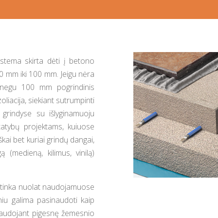
sistema skirta dėti į betono
50 mm iki 100 mm. Jeigu nėra
s negu 100 mm pogrindinis
liacija, siekiant sutrumpinti
i grindyse su išlyginamuoju
statybų projektams, kuiuose
škai bet kuriai grindų dangai,
ą (medieną, kilimus, vinilą)
u tinka nuolat naudojamuose
niu galima pasinaudoti kaip
šnaudojant pigesnę žemesnio