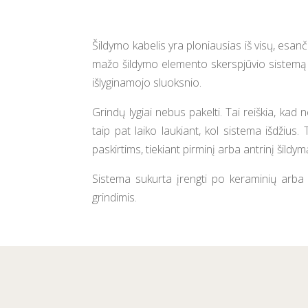
Šildymo kabelis yra ploniausias iš visų, esanč
mažo šildymo elemento skerspjūvio sistemą 
išlyginamojo sluoksnio.
Grindų lygiai nebus pakelti. Tai reiškia, kad 
taip pat laiko laukiant, kol sistema išdžius.
paskirtims, tiekiant pirminį arba antrinį šildy
Sistema sukurta įrengti po keraminių arba
grindimis.