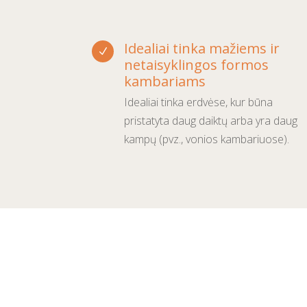
Idealiai tinka mažiems ir
N
netaisyklingos formos
kambariams
Idealiai tinka erdvėse, kur būna
pristatyta daug daiktų arba yra daug
kampų (pvz., vonios kambariuose).