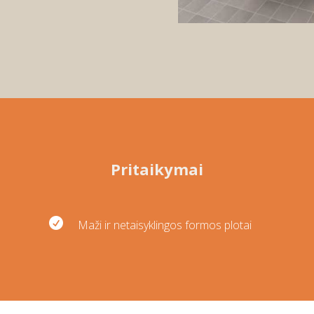
Pritaikymai

Maži ir netaisyklingos formos plotai