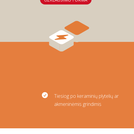

Tiesiog po keraminių plytelių ar
akmeninėmis grindimis