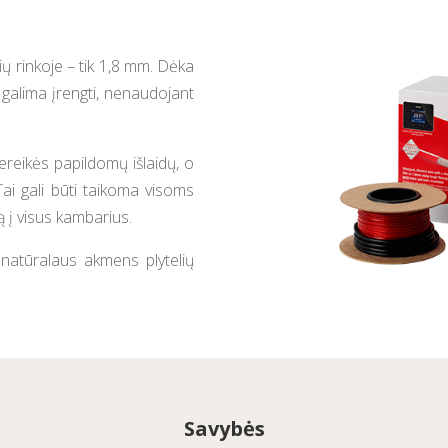
ių rinkoje – tik 1,8 mm. Dėka
galima įrengti, nenaudojant
nereikės papildomų išlaidų, o
 Tai gali būti taikoma visoms
mą į visus kambarius.
 natūralaus akmens plytelių
Savybės