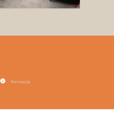

Renovacija