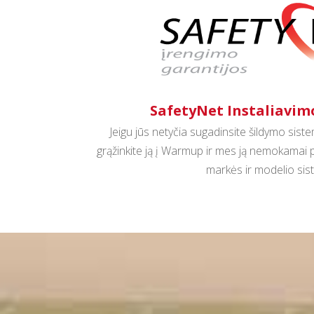
SafetyNet Instaliavim
Jeigu jūs netyčia sugadinsite šildymo sist
grąžinkite ją į Warmup ir mes ją nemokamai 
markės ir modelio sis