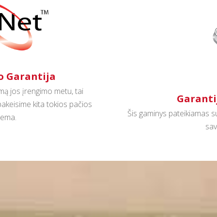
o Garantija
emą jos įrengimo metu, tai
Garanti
pakeisime kita tokios pačios
Šis gaminys pateikiamas su 
tema.
sav