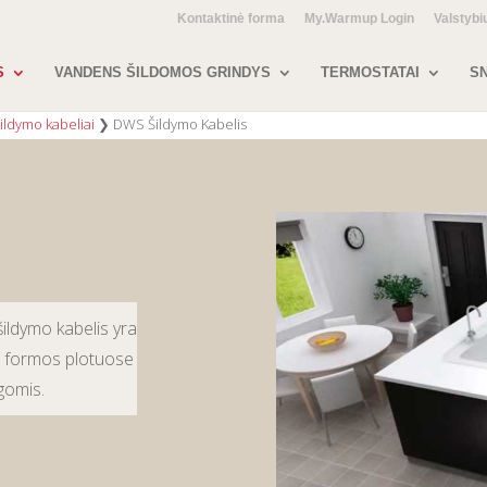
Kontaktinė forma
My.Warmup Login
Valstybi
S
VANDENS ŠILDOMOS GRINDYS
TERMOSTATAI
SN
ildymo kabeliai
❯
DWS Šildymo Kabelis
ildymo kabelis yra
os formos plotuose
gomis.