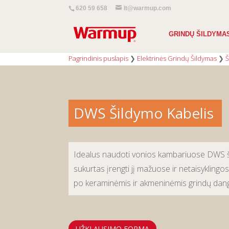
620 59 658
lt@warmup.com
GRINDŲ ŠILDYMA
Pagrindinis puslapis
❯
Elektrinės Grindų Šildymas
❯
Š
DWS Šildymo Kabelis
Idealus naudoti vonios kambariuose DWS š
sukurtas įrengti jį mažuose ir netaisykling
po keraminėmis ir akmeninėmis grindų dan
UŽKLAUSIMO FORMA