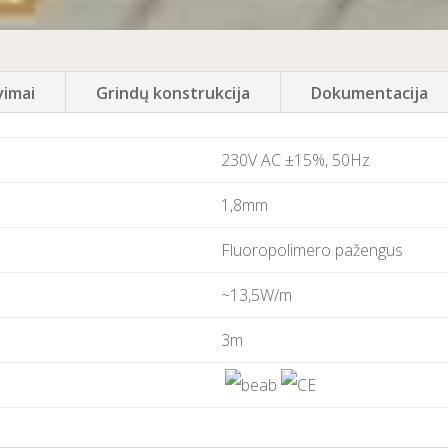
vimai
Grindų konstrukcija
Dokumentacija
230V AC ±15%, 50Hz
1,8mm
Fluoropolimero pažengus
~13,5W/m
3m