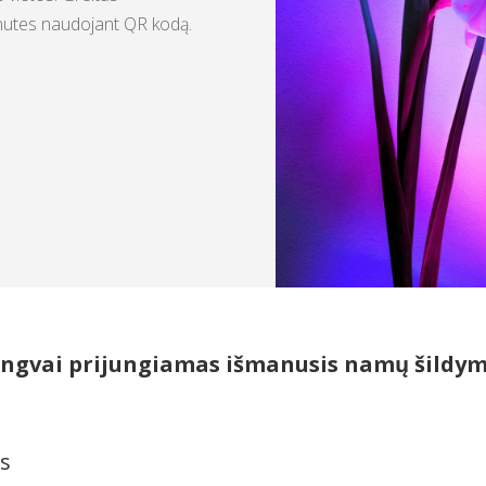
inutes naudojant QR kodą.
ngvai prijungiamas išmanusis namų šildy
s