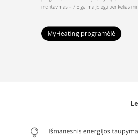
montavimas – 7iE galima įdiegti per kelias m
MyHeating programėlė
Le
Išmanesnis energijos taupyma
