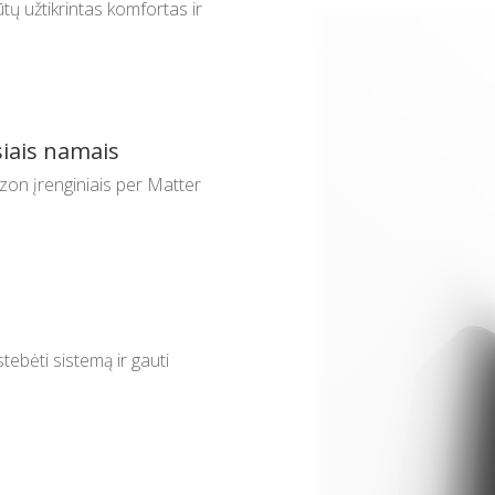
tų užtikrintas komfortas ir
siais namais
on įrenginiais per Matter
tebėti sistemą ir gauti