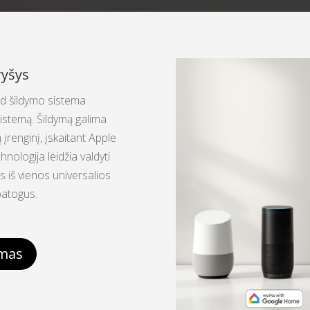
ryšys
ad šildymo sistema
sistemą. Šildymą galima
įrenginį, įskaitant Apple
ologija leidžia valdyti
s iš vienos universalios
patogus.
emas