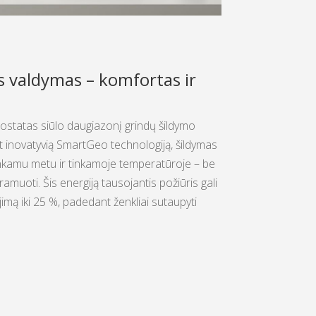
s valdymas – komfortas ir
ostatas siūlo daugiazonį grindų šildymo
 inovatyvią SmartGeo technologiją, šildymas
inkamu metu ir tinkamoje temperatūroje – be
amuoti. Šis energiją tausojantis požiūris gali
imą iki 25 %, padedant ženkliai sutaupyti