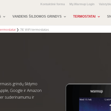
Kontaktinė forma
My.Warmup Login
Valstybi
S
VANDENS ŠILDOMOS GRINDYS
TERMOSTATAI
SN
ermostatai
❯
7iE WiFi termostatas
rmasis grindų šildymo
 Apple, Google ir Amazon
ter suderinamumu ir