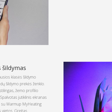
s šildymas
usios klasės šildymo
indų šildymo prekės ženklo.
tilingas, žemo profilio
Spalvotas jutiklinis ekranas
mas su Warmup MyHeating
s vietos. Greitas