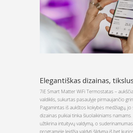
Elegantiškas dizainas, tikslu
7iE Smart Matter WiFi Termostatas – aukščia
valdiklis, sukurtas pasaulyje pirmaujančio gr
Pagamintas iš aukštos kokybės medžiagų, jo s
dizainas puikiai tinka šiuolaikiniams namams. 
užtikrina intuityvų valdymą, o suderinamu
programėle leidžia valdyti šildymą iš bet kurio