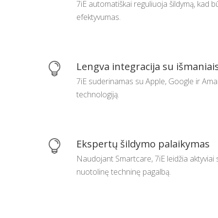
7iE automatiškai reguliuoja šildymą, kad bū
efektyvumas.
Lengva integracija su išmaniai

7iE suderinamas su Apple, Google ir Amaz
technologiją.
Ekspertų šildymo palaikymas

Naudojant Smartcare, 7iE leidžia aktyviai s
nuotolinę techninę pagalbą.