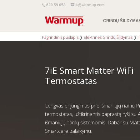
620 59 658
lt@warmup.com
GRINDŲ ŠILDYMA
Pagrindinis puslapis
❯
Elektrinės Grindų Šildymas
❯
T
7iE Smart Matter WiFi
Termostatas
Lengvas prijungimas prie išmaniųjų namų Pi
termostatas, užtikrinantis paprastą ryšį su
išmaniųjų namų sistemomis. Dabar su Mat
Smartcare palaikymu.