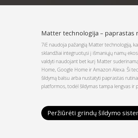
Matter technologija – paprastas 
7iE naudoja pažangią Matter technologiją, k
sklandžiai integruotųsi į išmaniųjų namų eko
valdyti naudojant bet kurį Matter suderinamą 
Home, Google Home ir Amazon Alexa. Ši techn
šildymą balsu arba nustatyti paprastas rutina
platformos, todėl šildymas tampa lengvas ir 
Peržiūrėti grindų šildymo sist