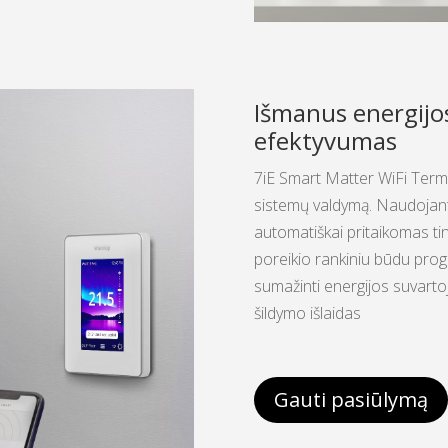
Išmanus energijo
efektyvumas
7iE Smart Matter WiFi Term
sistemų valdymą. Naudojant
automatiškai pritaikomas t
poreikio rankiniu būdu progr
sumažinti energijos suvartoj
šildymo išlaidas
Gauti pasiūlymą