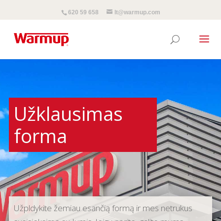
620 59 658
lt@warmup.com
Užklausimas
forma
Užpldykite žemiau esančią formą ir mes netrukus