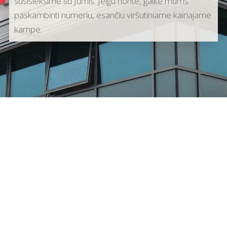
susisieksime su Jumis. Jeigu norite, galite mums
paskambinti numeriu, esančiu viršutiniame kairiajame
kampe.