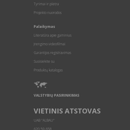
Tyrimai ir plėtra
Projekto nuorodos
Palaikymas
Literatūra apie gaminius
Įrengimo videofilmai
Garantijos registravimas
Susisiekite su
Produktų katalogas
VALSTYBIŲ PASIRINKIMAS
VIETINIS ATSTOVAS
UAB "ALBAU"
620 59 658