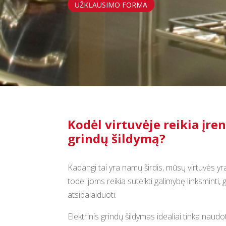
UŽKLAUSIMO FORMA
Kodėl virtuvėje reikia įren
grindų šildymą?
Kadangi tai yra namų širdis, mūsų virtuvės y
todėl joms reikia suteikti galimybę linksminti, 
atsipalaiduoti.
Elektrinis grindų šildymas idealiai tinka naudot