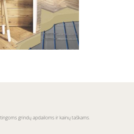
kirtingoms grindų apdailoms ir kainų taškams.