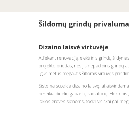
Šildomų grindų privalumai
Dizaino laisvė virtuvėje
Atliekant renovaciją, elektrinis grindų šildyma
projekto priedas, nes jis nepadidins grindų au
ilgus metus mėgautis šiltomis virtuvės grindim
Sistema suteikia dizaino laisvę, atlaisvindam
nereikia didelių gabaritų radiatorių. Elektrin
jokios erdvės sienoms, todėl visiškai gali mėg