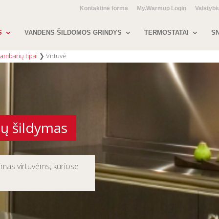
Kontaktinė forma
My.Warmup Login
Valstybi
S
VANDENS ŠILDOMOS GRINDYS
TERMOSTATAI
SN
ambarių tipai
❯
Virtuvė
dų šildymas
dimas virtuvėms, kuriose