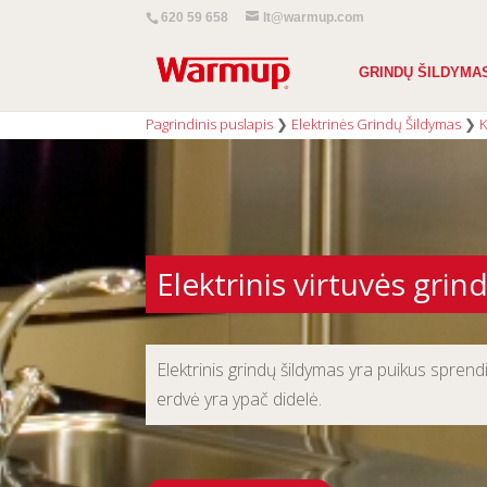
620 59 658
lt@warmup.com
GRINDŲ ŠILDYMA
Pagrindinis puslapis
❯
Elektrinės Grindų Šildymas
❯
K
Elektrinis virtuvės grin
Elektrinis grindų šildymas yra puikus spren
erdvė yra ypač didelė.