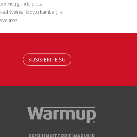
per visą grindų plotą,
ad švelniai šildytų kambarį iki
ratūros.
SUSISIEKITE SU
PRISIJUNKITE PRIE WARMUP