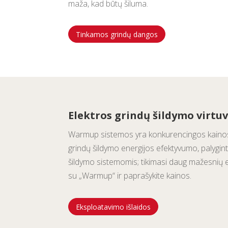
maža, kad būtų šiluma.
Tinkamos grindų dangos
Elektros grindų šildymo virtuv
Warmup sistemos yra konkurencingos kainos i
grindų šildymo energijos efektyvumo, palygint
šildymo sistemomis; tikimasi daug mažesnių ei
su „Warmup“ ir paprašykite kainos.
Eksploatavimo išlaidos