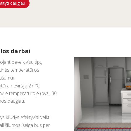
aityti daugiau
ilos darbai
ojant beveik visų tipų
utinės temperatūros
našumui.
atūra neviršija 27 °C
snėje temperatūroje (pvz., 30
amos daugiau.
 kliudys efektyviai veikti
li šilumos išeiga bus per