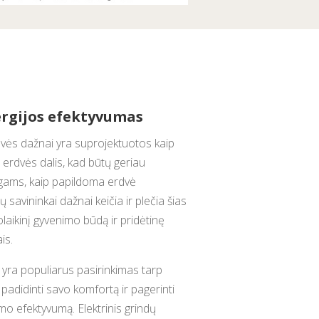
ergijos efektyvumas
ės dažnai yra suprojektuotos kaip
erdvės dalis, kad būtų geriau
augams, kaip papildoma erdvė
avininkai dažnai keičia ir plečia šias
uolaikinį gyvenimo būdą ir pridėtinę
is.
s yra populiarus pasirinkimas tarp
padidinti savo komfortą ir pagerinti
imo efektyvumą. Elektrinis grindų