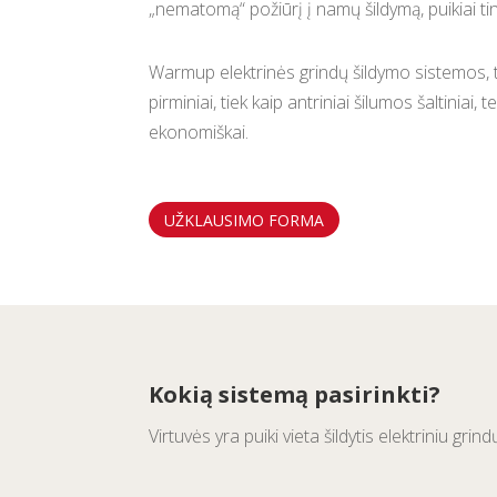
„nematomą“ požiūrį į namų šildymą, puikiai t
Warmup elektrinės grindų šildymo sistemos,
pirminiai, tiek kaip antriniai šilumos šaltiniai,
ekonomiškai.
UŽKLAUSIMO FORMA
Kokią sistemą pasirinkti?
Virtuvės yra puiki vieta šildytis elektriniu g