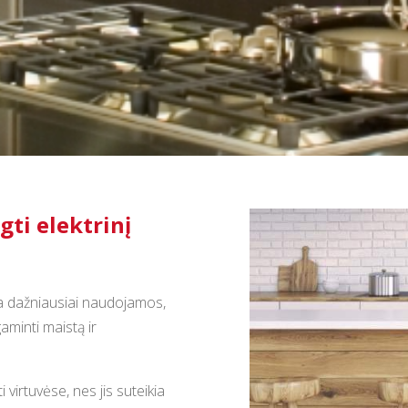
gti elektrinį
ra dažniausiai naudojamos,
gaminti maistą ir
i virtuvėse, nes jis suteikia