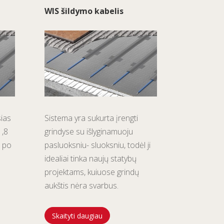
WIS šildymo kabelis
sias
Sistema yra sukurta įrengti
1,8
grindyse su išlyginamuoju
i po
pasluoksniu- sluoksniu, todėl ji
idealiai tinka naujų statybų
projektams, kuiuose grindų
aukštis nėra svarbus.
Skaityti daugiau