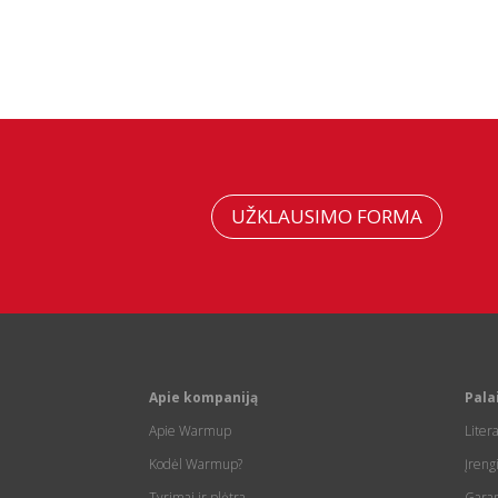
UŽKLAUSIMO FORMA
Apie kompaniją
Pala
Apie Warmup
Liter
Kodėl Warmup?
Įreng
Tyrimai ir plėtra
Garan