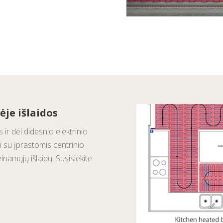
ėje išlaidos
r dėl didesnio elektrinio
i su įprastomis centrinio
namųjų išlaidų. Susisiekite