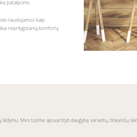
inka patalpoms.
 tiek naudojamos kaip
 teikia neprilygstamą komfortą
rindų šildymu. Mes turime apsvarstyti daugybę variantų, tinkančių s