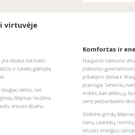
 virtuvėje
Komfortas ir en
s yra idealus bet kokio
Naujuose namuose virtuv
kščio ir suteiks galimybę
platesnės gyvenamosios 
is.
pritaikytos šeimai ir dr
pramogai. Senesnių namų s
a daugiau vietos, nes
erdves, kad atitiktų jų ši
is grindų šildymas neužima
vertę perpardavimo tiksla
autis virtuvės dizainu.
Elektrinis grindų šildyma
namų savininkų, norinčių 
virtuvės energijos vartoj