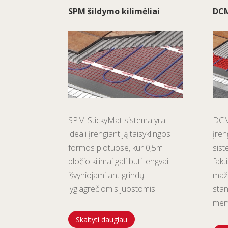
SPM šildymo kilimėliai
DCM
SPM StickyMat sistema yra
DCM-
ideali įrengiant ją taisyklingos
įren
formos plotuose, kur 0,5m
sist
pločio kilimai gali būti lengvai
fakt
išvyniojami ant grindų
maži
lygiagrečiomis juostomis.
stan
mem
Skaityti daugiau