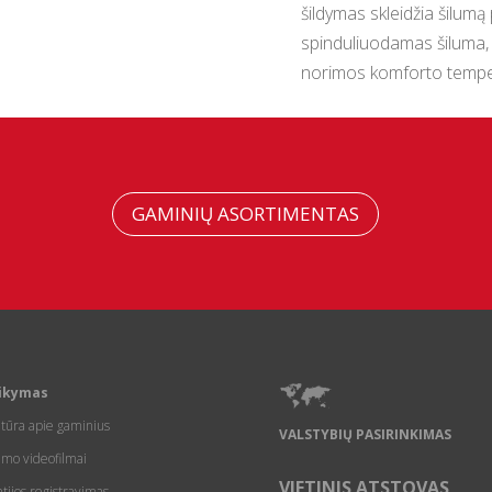
šildymas skleidžia šilumą 
spinduliuodamas šiluma, k
norimos komforto tempe
GAMINIŲ ASORTIMENTAS
ikymas
atūra apie gaminius
VALSTYBIŲ PASIRINKIMAS
imo videofilmai
VIETINIS ATSTOVAS
tijos registravimas