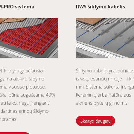
-PRO sistema
DWS šildymo kabelis
Šildymo kabelis yra ploniau
Pro yra greičiausiai
iš visų, esančių rinkoje – tik 
giama atskiro šildymo
mm. Sistema sukurta įrengt
ema visuose plotuose;
keraminių arba natūralaus
iškai būna sugaištama 40%
akmens plytelių grindimis.
au laiko, negu įrengiant
dartines grindų šildymo
branas.
Skaityti daugiau