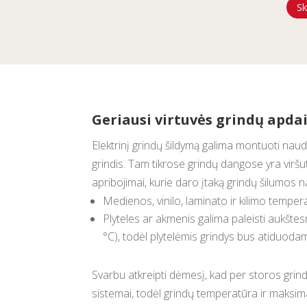
Sk
Geriausi virtuvės grindų apda
Elektrinį grindų šildymą galima montuoti naud
grindis. Tam tikrose grindų dangose yra virš
apribojimai, kurie daro įtaką grindų šilumos 
Medienos, vinilo, laminato ir kilimo temper
Plyteles ar akmenis galima paleisti aukšte
°C), todėl plytelėmis grindys bus atiduod
Svarbu atkreipti dėmesį, kad per storos grindys
sistemai, todėl grindų temperatūra ir maksima