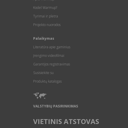
Kodėl Warmup?
Tyrimai ir plėtra
Projekto nuorodos
Palaikymas
Literatūra apie gaminius
Įrengimo videofilmai
Garantijos registravimas
Susisiekite su
Produktų katalogas
VALSTYBIŲ PASIRINKIMAS
VIETINIS ATSTOVAS