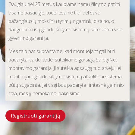
Daugiau nei 25 metus kaupiame namų šildymo patirtį
visame pasaulyje, todėl esame tikri dėl savo
pažangiausių mokslinių tyrimų ir gaminių dizaino, o
daugeliui mūsų grindų šildymo sistemų suteikiama viso
gyvenimo garantija.
Mes taip pat suprantame, kad montuojant gali būti
padaryta klaidų, todėl suteikiame garsiąją SafetyNet
montavimo garantiją. Ji suteikia apsaugą tuo atveju, jei
montuojant grindų šildymo sistemą atsitiktinai sistema
būtų sugadinta. Jei visgi bus padaryta rimtesnė gaminio
žala, mes jį nemokamai pakeisime.
Registruoti garantiją