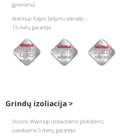
gyvenimui
Warmup folijos šildymo kilimėlis –
15
m
etų
g
arantija
Grindų izoliacija
>
Visoms Warmup izoliacinėms plokštėms
suteikiama 5 metų garantija.