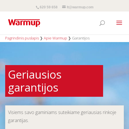
620 59 658
lt@warmup.com
Pagrindinis puslapis
❯
Apie Warmup
❯
Garantijos
Geriausios
garantijos
Visiems savo gaminiams suteikiame geriausias rinkoje
garantijas.