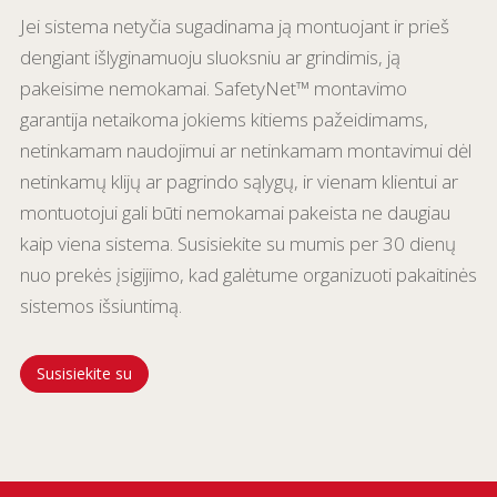
Jei sistema netyčia sugadinama ją montuojant ir prieš
dengiant išlyginamuoju sluoksniu ar grindimis, ją
pakeisime nemokamai. SafetyNet™ montavimo
garantija netaikoma jokiems kitiems pažeidimams,
netinkamam naudojimui ar netinkamam montavimui dėl
netinkamų klijų ar pagrindo sąlygų, ir vienam klientui ar
montuotojui gali būti nemokamai pakeista ne daugiau
kaip viena sistema. Susisiekite su mumis per 30 dienų
nuo prekės įsigijimo, kad galėtume organizuoti pakaitinės
sistemos išsiuntimą.
Susisiekite su