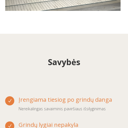
Savybės
Įrengiama tiesiog po grindų danga
N
Nereikalingas savaiminis paviršiaus išsilyginimas
Grindų lygiai nepakyla
N