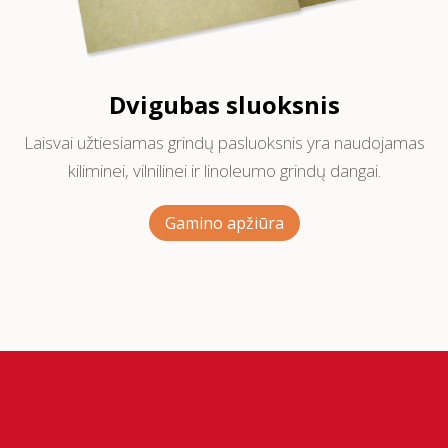
Dvigubas sluoksnis
Laisvai užtiesiamas grindų pasluoksnis yra naudojamas
kiliminei, vilnilinei ir linoleumo grindų dangai.
Gamino apžiūra