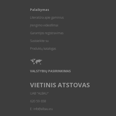
Palaikymas
Literatūra apie gaminius
Įrengimo videofilmai
Garantijos registravimas
Susisiekite su
Produktų katalogas
VALSTYBIŲ PASIRINKIMAS
VIETINIS ATSTOVAS
UAB "ALBAU"
620 59 658
E: info@albau.eu