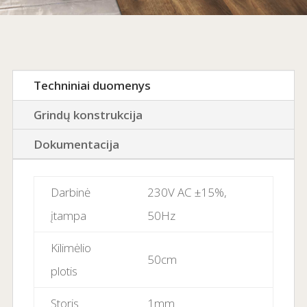
Techniniai duomenys
Grindų konstrukcija
Dokumentacija
Darbinė
230V AC ±15%,
įtampa
50Hz
Kilimėlio
50cm
plotis
Storis
1mm