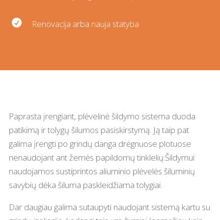

Renovacija arba nauja statyba
Paprasta įrengiant, plėvelinė šildymo sistema duoda
patikimą ir tolygų šilumos pasiskirstymą. Ją taip pat
galima įrengti po grindų danga drėgnuose plotuose
nenaudojant ant žemės papildomų tinklelių.Šildymui
naudojamos sustiprintos aliuminio plėvelės šiluminių
savybių dėka šiluma paskleidžiama tolygiai.
Dar daugiau galima sutaupyti naudojant sistemą kartu su