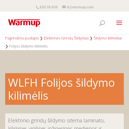
620 59 658
lt@warmup.com
Pagrindinis puslapis
❯
Elektrinės Grindų Šildymas
❯
Šildymo kilimėliai
❯
Folijos šildymo kilimėlis
WLFH Folijos šildymo
kilimėlis
Elektrinio grindų šildymo sitema laminato,
kiliminei, vinilinei, inžinerinės medienos ir