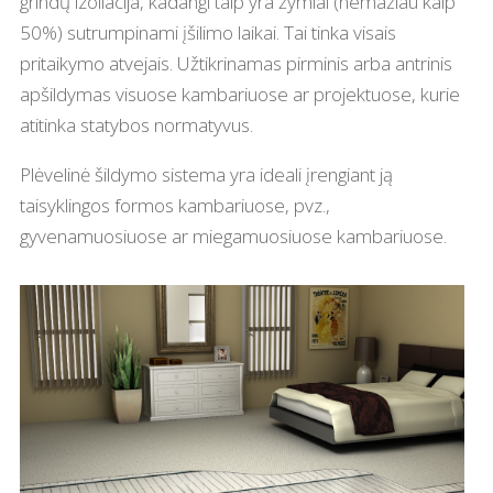
grindų izoliacija, kadangi taip yra žymiai (nemažiau kaip
50%) sutrumpinami įšilimo laikai. Tai tinka visais
pritaikymo atvejais. Užtikrinamas pirminis arba antrinis
apšildymas visuose kambariuose ar projektuose, kurie
atitinka statybos normatyvus.
Plėvelinė šildymo sistema yra ideali įrengiant ją
taisyklingos formos kambariuose, pvz.,
gyvenamuosiuose ar miegamuosiuose kambariuose.