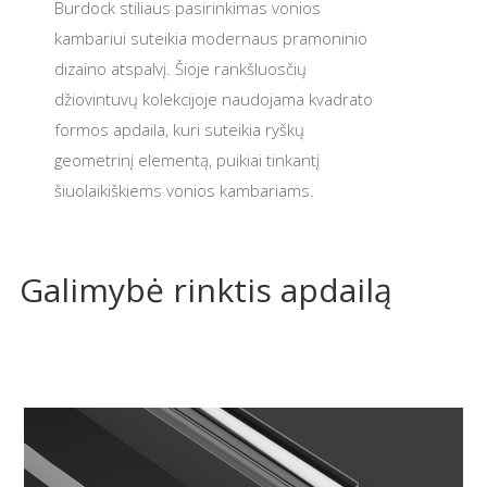
Burdock stiliaus pasirinkimas vonios
kambariui suteikia modernaus pramoninio
dizaino atspalvį. Šioje rankšluosčių
džiovintuvų kolekcijoje naudojama kvadrato
formos apdaila, kuri suteikia ryškų
geometrinį elementą, puikiai tinkantį
šiuolaikiškiems vonios kambariams.
Galimybė rinktis apdailą