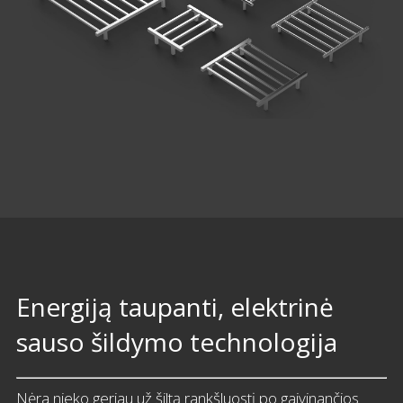
Energiją taupanti, elektrinė
sauso šildymo technologija
Nėra nieko geriau už šiltą rankšluostį po gaivinančios