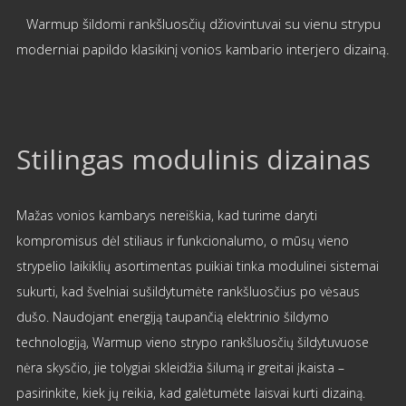
Warmup šildomi rankšluosčių džiovintuvai su vienu strypu
moderniai papildo klasikinį vonios kambario interjero dizainą.
Stilingas modulinis dizainas
Mažas vonios kambarys nereiškia, kad turime daryti
kompromisus dėl stiliaus ir funkcionalumo, o mūsų vieno
strypelio laikiklių asortimentas puikiai tinka modulinei sistemai
sukurti, kad švelniai sušildytumėte rankšluosčius po vėsaus
dušo. Naudojant energiją taupančią elektrinio šildymo
technologiją, Warmup vieno strypo rankšluosčių šildytuvuose
nėra skysčio, jie tolygiai skleidžia šilumą ir greitai įkaista –
pasirinkite, kiek jų reikia, kad galėtumėte laisvai kurti dizainą.