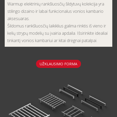
Warmup elektrinių rankšluosčių šildytuvų kolekcija yra
stilingo dizaino ir labai funkcionalus vonios kambario
aksesuaras.
Šildomus rankšluosčių laikiklius galima rinktis iš vieno ir
kelių strypų modelių su įvairia apdaila. Išsirinkite idealiai
tinkantį vonios kambariui ar kitai drėgnai patalpai.
UŽKLAUSIMO FORMA