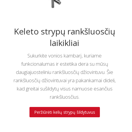
Keleto strypų rankšluosčių
laikikliai
Sukurkite vonios kambarį, kuriame
funkcionalumas ir estetika dera su mūsų
daugiajuosteliniu rankšluosčių džiovintuvu. Šie
rankšluosčių džiovintuvai yra pakankamai dideli,
kad greitai sušildytų visus namuose esančius
rankšluosčius.
Peržiūrėti kelių strypų šildytuvus