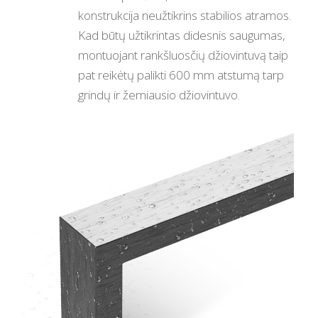
konstrukcija neužtikrins stabilios atramos.
Kad būtų užtikrintas didesnis saugumas,
montuojant rankšluosčių džiovintuvą taip
pat reikėtų palikti 600 mm atstumą tarp
grindų ir žemiausio džiovintuvo.