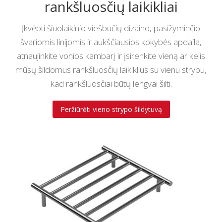
rankšluosčių laikikliai
Įkvėpti šiuolaikinio viešbučių dizaino, pasižyminčio
švariomis linijomis ir aukščiausios kokybės apdaila,
atnaujinkite vonios kambarį ir įsirenkite vieną ar kelis
mūsų šildomus rankšluosčių laikiklius su vienu strypu,
kad rankšluosčiai būtų lengvai šilti.
Peržiūrėti vieno strypo šildytuvą