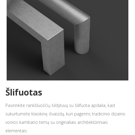
Šlifuotas
Pasirinkite rankšluoščių šildytuvą su šilifuota apdaila, kad
sukurtumėte klasikinę išvaizdą, kuri pagerins tradicinio dizaino
vonios kambario temą su originaliais architektūriniais
elementais.