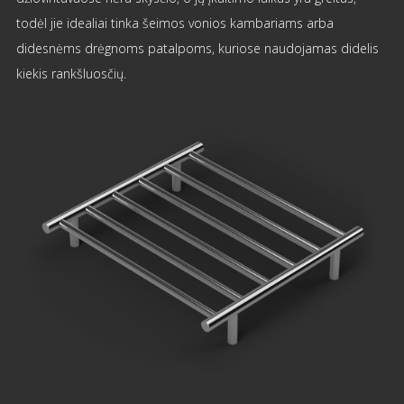
todėl jie idealiai tinka šeimos vonios kambariams arba
didesnėms drėgnoms patalpoms, kuriose naudojamas didelis
kiekis rankšluosčių.