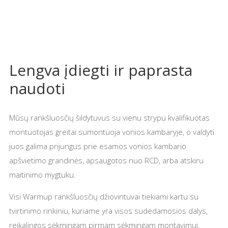
Lengva įdiegti ir paprasta
naudoti
Mūsų rankšluosčių šildytuvus su vienu strypu kvalifikuotas
montuotojas greitai sumontuoja vonios kambaryje, o valdyti
juos galima prijungus prie esamos vonios kambario
apšvietimo grandinės, apsaugotos nuo RCD, arba atskiru
maitinimo mygtuku.
Visi Warmup rankšluosčių džiovintuvai tiekiami kartu su
tvirtinimo rinkiniu, kuriame yra visos sudedamosios dalys,
reikalingos sėkmingam pirmam sėkmingam montavimui.