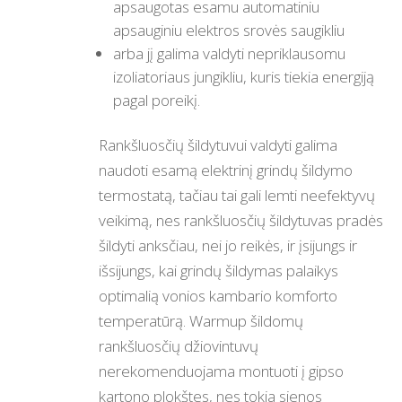
apsaugotas esamu automatiniu
apsauginiu elektros srovės saugikliu
arba jį galima valdyti nepriklausomu
izoliatoriaus jungikliu, kuris tiekia energiją
pagal poreikį.
Rankšluosčių šildytuvui valdyti galima
naudoti esamą elektrinį grindų šildymo
termostatą, tačiau tai gali lemti neefektyvų
veikimą, nes rankšluosčių šildytuvas pradės
šildyti anksčiau, nei jo reikės, ir įsijungs ir
išsijungs, kai grindų šildymas palaikys
optimalią vonios kambario komforto
temperatūrą. Warmup šildomų
rankšluosčių džiovintuvų
nerekomenduojama montuoti į gipso
kartono plokštes, nes tokia sienos