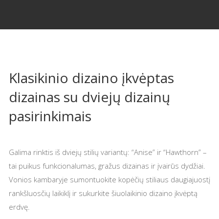
Klasikinio dizaino įkvėptas
dizainas su dviejų dizainų
pasirinkimais
Galima rinktis iš dviejų stilių variantų: “Anise” ir “Hawthorn” –
tai puikus funkcionalumas, gražus dizainas ir įvairūs dydžiai.
Vonios kambaryje sumontuokite kopėčių stiliaus daugiajuostį
rankšluosčių laikiklį ir sukurkite šiuolaikinio dizaino įkvėptą
erdvę.