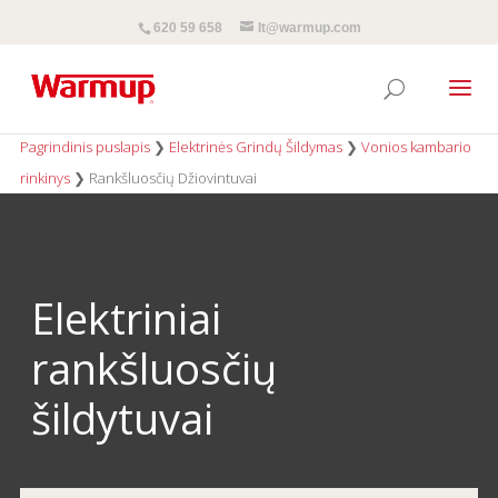
620 59 658
lt@warmup.com
Pagrindinis puslapis
❯
Elektrinės Grindų Šildymas
❯
Vonios kambario
rinkinys
❯
Rankšluosčių Džiovintuvai
Elektriniai
rankšluosčių
šildytuvai