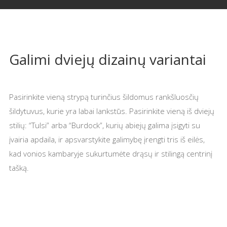
Galimi dviejų dizainų variantai
Pasirinkite vieną strypą turinčius šildomus rankšluosčių
šildytuvus, kurie yra labai lankstūs. Pasirinkite vieną iš dviejų
stilių: “Tulsi” arba “Burdock”, kurių abiejų galima įsigyti su
įvairia apdaila, ir apsvarstykite galimybę įrengti tris iš eilės,
kad vonios kambaryje sukurtumėte drąsų ir stilingą centrinį
tašką.