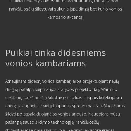
Puikiai tinkantys didesniems kambariams, mūsų šildomi
rankšluosčių šildytuvai sukuria įspūdingą bet kurio vonios
kambario akcentą.
Puikiai tinka didesniems
vonios kambariams
Atnaujinant didesnį vonios kambarį arba projektuojant naują
drėgną patalpą kaip naujos statybos projekto dalį, Warmup
elektrinių rankšluosčių šildytuvų su keliais strypais kolekcija yra
energiją taupantis ir vietą taupantis sprendimas rankšluosčiams
šildyti po atpalaiduojančios vonios ar dušo. Naudojant mūsų
pažangią sauso šildymo technologiją, rankšluosčių
džiovintuvuose nėra skysčio, o jų įkaitimo laikas yra greitas,