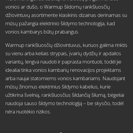
vonios ar dušo, o Warmup šildomų rankšluosčių
džiovintuvų asortimente klasikinis dizainas derinamas su
mūsų pažangia elektrinio šildymo technologija, kad
vonios kambarys būtų prabangus.
Warmup rankšluosčių džiovintuvus, kuriuos galima rinktis
su vienu arba keliais strypais, įvairių dydžių ir apdailos
variantų, lengva naudoti ir paprasta montuoti, todėl jie
idealiai tinka vonios kambarių renovacijos projektams
arba naujai statomiems vonios kambariams. Naudojant
mūsų žinomus elektrinius šildymo kabelius, kurie
užtikrina švelnią, rankšluosčius šildančią šilumą, bėgeliai
naudoja sauso šildymo technologiją – be skysčio, todėl
nėra nuotėkio rizikos.