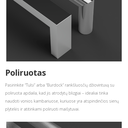
Poliruotas
Pasirinkite “Tulsi” arba “Burdock” rankšluosčių džiovintuvą su
poliruota apdaila, kad jis atrodytų blizgiai – idealiai tinka
naudoti vonios kambariuose, kuriuose yra atspindinčios sienų
plytelės ir atitinkami poliruoti maišytuvai.