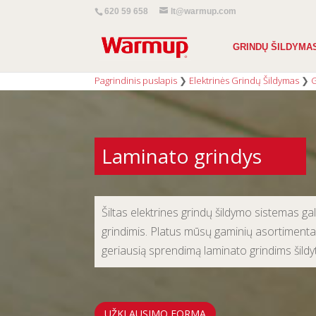
620 59 658
lt@warmup.com
GRINDŲ ŠILDYMA
Pagrindinis puslapis
❯
Elektrinės Grindų Šildymas
❯
G
Laminato grindys
Šiltas elektrines grindų šildymo sistemas g
grindimis. Platus mūsų gaminių asortimentas
geriausią sprendimą laminato grindims šildyt
UŽKLAUSIMO FORMA