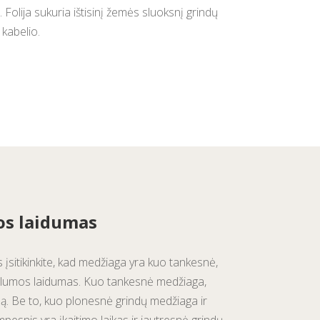
 Folija sukuria ištisinį žemės sluoksnį grindų
 kabelio.
os laidumas
 įsitikinkite, kad medžiaga yra kuo tankesnė,
 šilumos laidumas. Kuo tankesnė medžiaga,
mą. Be to, kuo plonesnė grindų medžiaga ir