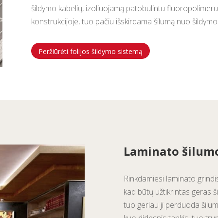
šildymo kabelių, izoliuojamą patobulintu fluoropolimeru.
konstrukcijoje, tuo pačiu išskirdama šilumą nuo šildymo
Peržiūrėti folijos šildymo sistemą
Laminato šilum
Rinkdamiesi laminato grindis
kad būtų užtikrintas geras
tuo geriau ji perduoda šilu