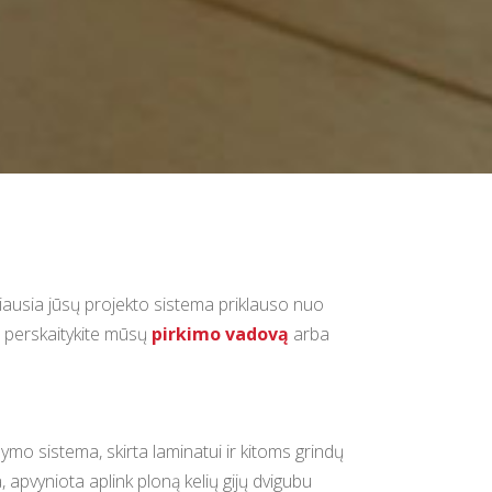
iausia jūsų projekto sistema priklauso nuo
i, perskaitykite mūsų
pirkimo vadovą
arba
ymo sistema, skirta laminatui ir kitoms grindų
 apvyniota aplink ploną kelių gijų dvigubu