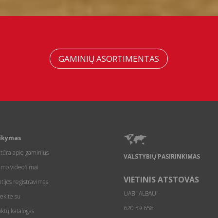
GAMINIŲ ASORTIMENTAS
ikymas
atūra apie gaminius
VALSTYBIŲ PASIRINKIMAS
imo videofilmai
VIETINIS ATSTOVAS
tijos registravimas
UAB "ALBAU"
iekite su
620 59 658
ktų katalogas