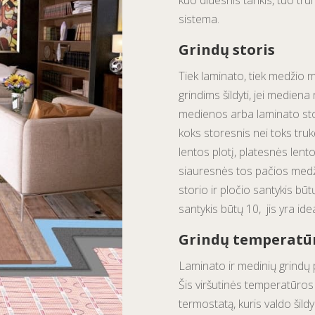
kuo didesnis tankis, tuo tru
sistema.
Grindų storis
Tiek laminato, tiek medžio 
grindims šildyti, jei medie
medienos arba laminato sto
koks storesnis nei toks trukd
lentos plotį, platesnės lent
siauresnės tos pačios med
storio ir pločio santykis b
santykis būtų 10, jis yra ide
Grindų temperatū
Laminato ir medinių grindų p
Šis viršutinės temperatūros
termostatą, kuris valdo šild