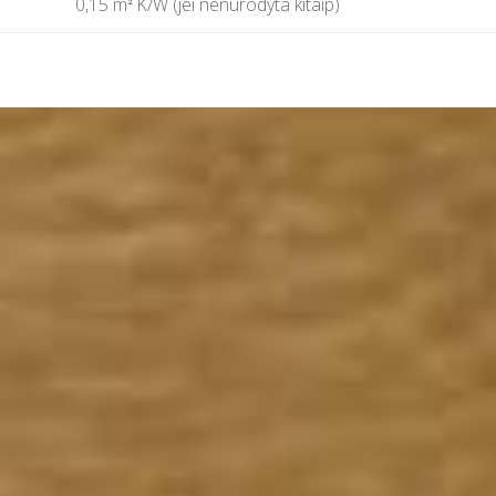
0,15 m
K/W (jei nenurodyta kitaip)
²