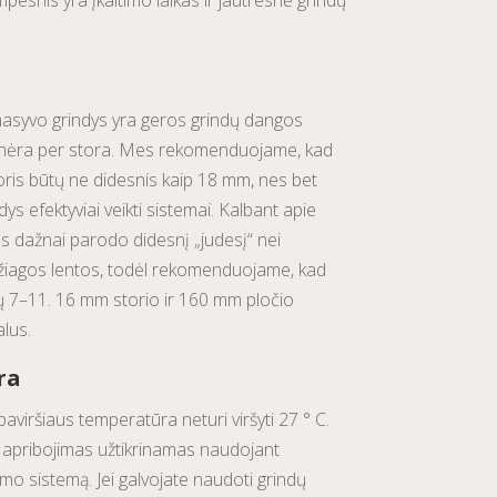
mpesnis yra įkaitimo laikas ir jautresnė grindų
masyvo grindys yra geros grindų dangos
na nėra per stora. Mes rekomenduojame, kad
ris būtų ne didesnis kaip 18 mm, nes bet
ys efektyviai veikti sistemai. Kalbant apie
os dažnai parodo didesnį „judesį“ nei
žiagos lentos, todėl rekomenduojame, kad
ūtų 7–11. 16 mm storio ir 160 mm pločio
alus.
ra
aviršiaus temperatūra neturi viršyti 27 ° C.
 apribojimas užtikrinamas naudojant
ymo sistemą. Jei galvojate naudoti grindų