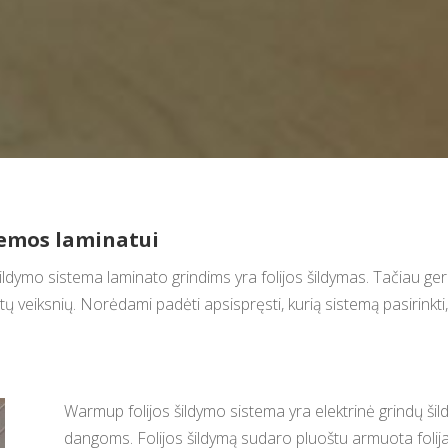
temos laminatui
ldymo sistema laminato grindims yra folijos šildymas. Tačiau ger
itų veiksnių. Norėdami padėti apsispręsti, kurią sistemą pasirinkt
Warmup folijos šildymo sistema yra elektrinė grindų šild
dangoms. Folijos šildymą sudaro pluoštu armuota folija,