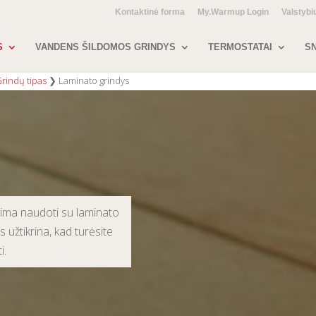
Kontaktinė forma
My.Warmup Login
Valstybi
S
VANDENS ŠILDOMOS GRINDYS
TERMOSTATAI
SN
rindų tipas
❯
Laminato grindys
alima naudoti su laminato
 užtikrina, kad turėsite
i.