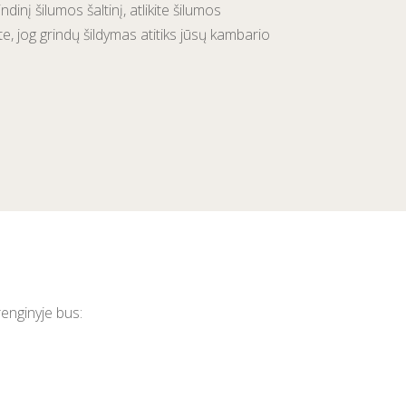
ndinį šilumos šaltinį, atlikite šilumos
te, jog grindų šildymas atitiks jūsų kambario
renginyje bus: