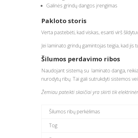
Galinės grindų dangos įrengimas
Pakloto storis
Verta pastebėti, kad viskas, esanti virš šildytu
Jei laminato grindų gamintojas teigia, kad jis
Šilumos perdavimo ribos
Naudojant sistemą su laminato danga, reikia 
nurodytų ribų. Tai gali sutrukdyti sistemos veik
Žemiau pateikti skaičiai yra skirti tik elektr
Šilumos ribų perkėlimas
Tog