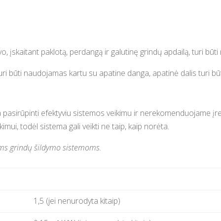
vo, įskaitant paklotą, perdangą ir galutinę grindų apdailą, turi būti 
 turi būti naudojamas kartu su apatine danga, apatinė dalis turi b
pasirūpinti efektyviu sistemos veikimu ir nerekomenduojame įreng
imui, todėl sistema gali veikti ne taip, kaip norėta.
inėms grindų šildymo sistemoms.
1,5 (jei nenurodyta kitaip)