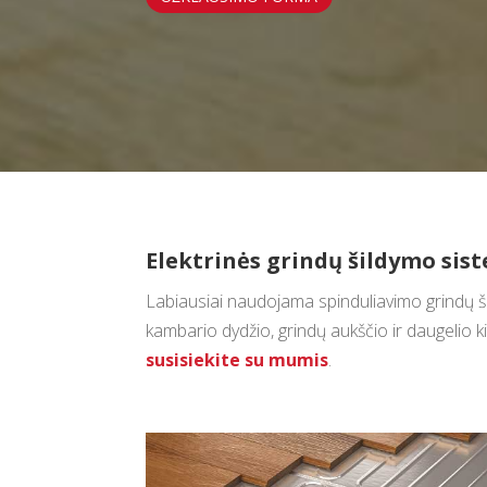
Elektrinės grindų šildymo sis
Labiausiai naudojama spinduliavimo grindų ši
kambario dydžio, grindų aukščio ir daugelio k
susisiekite su mumis
.