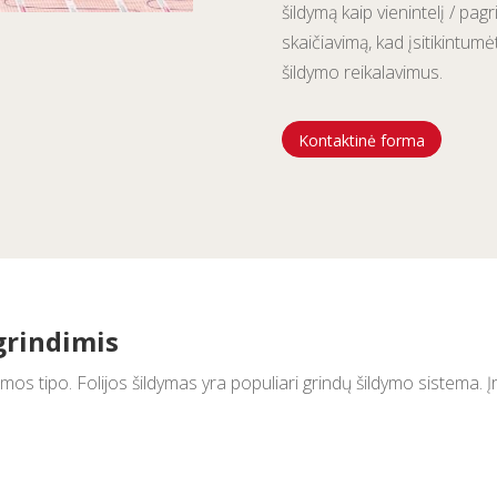
šildymą kaip vienintelį / pagri
skaičiavimą, kad įsitikintumė
šildymo reikalavimus.
Kontaktinė forma
grindimis
os tipo. Folijos šildymas yra populiari grindų šildymo sistema. Į