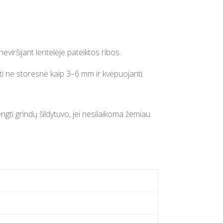
neviršijant lentelėje pateiktos ribos.
ūti ne storesnė kaip 3–6 mm ir kvėpuojanti.
ti grindų šildytuvo, jei nesilaikoma žemiau