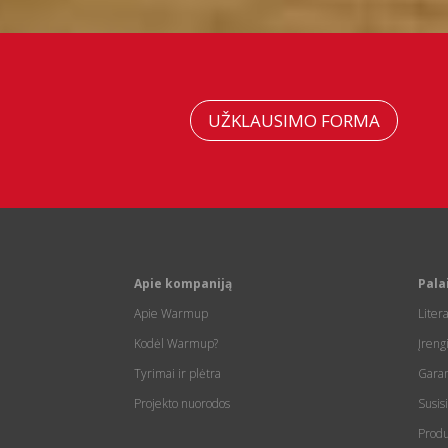
UŽKLAUSIMO FORMA
Apie kompaniją
Pala
Apie Warmup
Liter
Kodėl Warmup?
Įreng
Tyrimai ir plėtra
Garan
Projekto nuorodos
Susis
Produ