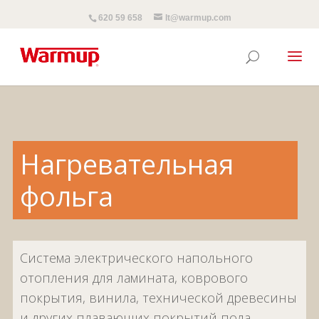
620 59 658
lt@warmup.com
Нагревательная
фольга
Система электрического напольного
отопления для ламината, коврового
покрытия, винила, технической древесины
и других плавающих покрытий пола.