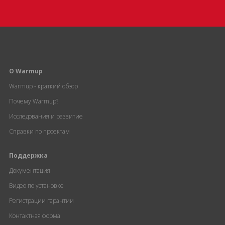
О Warmup
Warmup - краткий обзор
Почему Warmup?
Исследования и развитие
Справки по проектам
Поддержка
Документация
Видео по установке
Регистрации гарантии
Контактная форма